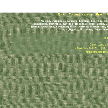
О нас
|
Услуги
|
Каталог
|
Цены
|
Москва, Одинцово, Голицыно, Барвиха, Власиха, Горк
Перхушково, Трехгорка, Кубинка, Новоивановское, Усово, С
Троицк, Апрелевка, Калининец, Наро-Фоминск, Московский, К
Истра, Дедовск, Нахабино, Никольская
© 
Салон штор в О
т. 8 (495) 508-1720, 8 (909
При копировании ма