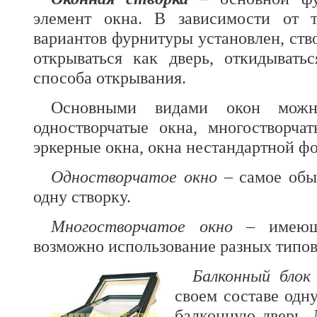
элемент окна. В зависимости от т
вариантов фурнитуры установлен, ств
открываться как дверь, откидывать
способа открывания.
Основными видами окон можн
одностворчатые окна, многостворча
эркерные окна, окна нестандартной ф
Одностворчатое окно
– самое обы
одну створку.
Многостворчатое окно
– имеюще
возможно использование разных типов
Балконный блок
своем составе одн
балконную дверь. 