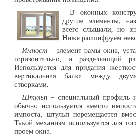
В оконных констр
другие элементы, на
всего слышали, но зн
Ниже расшифруем неко
Импост
– элемент рамы окна, уст
горизонтально, и разделяющий р
Используется для придания жесткос
вертикальная балка между двум
створками.
Штульп
– специальный профиль на
обычно используется вместо импост
импоста, штульп перемещается вмес
Такой механизм используется для тог
проем окна.