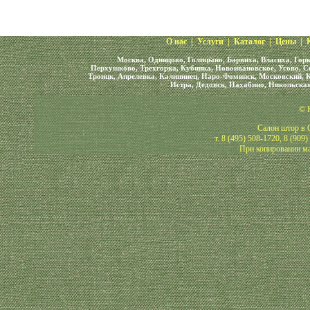
О нас
|
Услуги
|
Каталог
|
Цены
|
Москва, Одинцово, Голицыно, Барвиха, Власиха, Горк
Перхушково, Трехгорка, Кубинка, Новоивановское, Усово, С
Троицк, Апрелевка, Калининец, Наро-Фоминск, Московский, К
Истра, Дедовск, Нахабино, Никольская
© 
Салон штор в О
т. 8 (495) 508-1720, 8 (909
При копировании ма