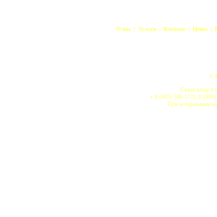
О нас
|
Услуги
|
Каталог
|
Цены
|
Москва, Одинцово, Голицыно, Барвиха, Власиха, Горк
Перхушково, Трехгорка, Кубинка, Новоивановское, Усово, С
Троицк, Апрелевка, Калининец, Наро-Фоминск, Московский, К
Истра, Дедовск, Нахабино, Никольская
© 
Салон штор в О
т. 8 (495) 508-1720, 8 (909
При копировании ма