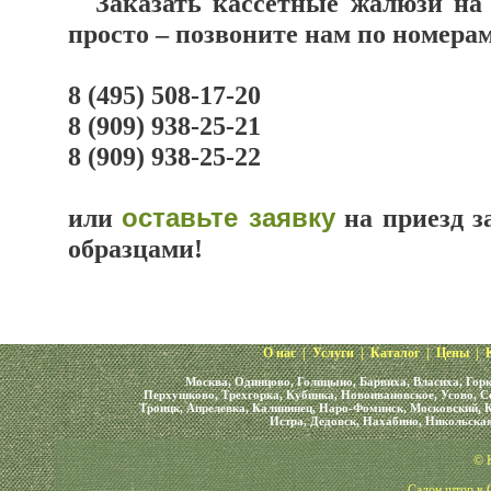
Заказать кассетные жалюзи на
просто – позвоните нам по номера
8 (495) 508-17-20
8 (909) 938-25-21
8 (909) 938-25-22
или
оставьте заявку
на приезд з
образцами!
О нас
|
Услуги
|
Каталог
|
Цены
|
Москва, Одинцово, Голицыно, Барвиха, Власиха, Горк
Перхушково, Трехгорка, Кубинка, Новоивановское, Усово, С
Троицк, Апрелевка, Калининец, Наро-Фоминск, Московский, К
Истра, Дедовск, Нахабино, Никольская
© 
Салон штор в О