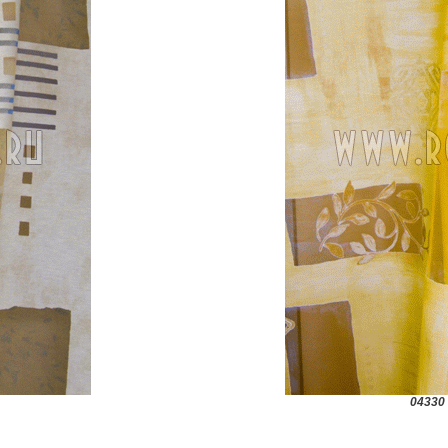
04330 