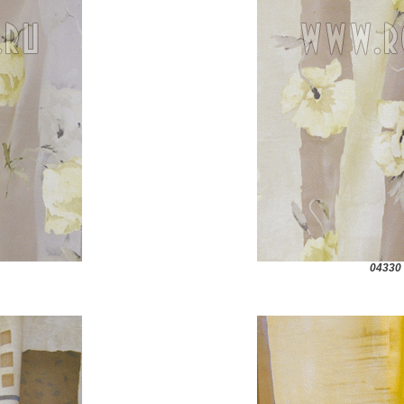
04330 