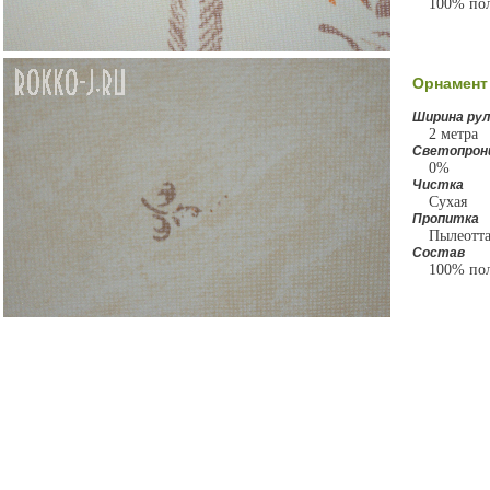
100% пол
Орнамент
Ширина рул
2 метра
Светопрон
0%
Чистка
Сухая
Пропитка
Пылеотт
Состав
100% пол