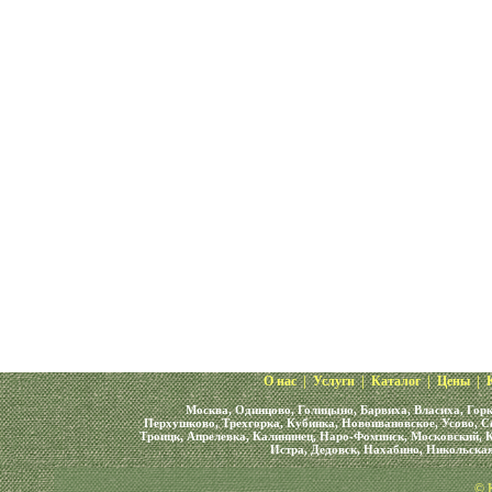
О нас
|
Услуги
|
Каталог
|
Цены
|
Москва, Одинцово, Голицыно, Барвиха, Власиха, Горк
Перхушково, Трехгорка, Кубинка, Новоивановское, Усово, С
Троицк, Апрелевка, Калининец, Наро-Фоминск, Московский, К
Истра, Дедовск, Нахабино, Никольская
© 