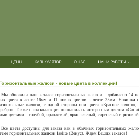
ЦЕНЫ
КАЛЬКУЛЯТОР
О НАС
НАШИ РАБОТЫ
 Горизонтальные жалюзи - новые цвета в коллекции!
Мы обновили наш каталог горизонтальных жалюзи – добавлено 14 но
вых цвета в ленте 16мм и 11 новых цветов в ленте 25мм. Новинка с
изонтальные жалюзи, с одной стороны они цвета «Красное золото», 
ребро». Также наша коллекция пополнилась интересным цветом «Сини
ими цветами – голубой, оранжевый, ярко-зеленый, сиреневый и розовый
Все цвета доступны для заказа как в обычных горизонтальных жалюз
теме горизонтальных жалюзи Isolite (Венус). Ждем Ваших заказов!