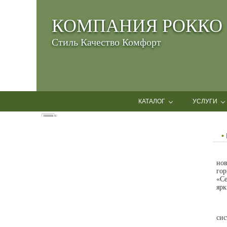
КОМПАНИЯ РОККО
Стиль Качество Комфорт
КАТАЛОГ
УСЛУГИ
•
но
гор
«Се
ярк
сис