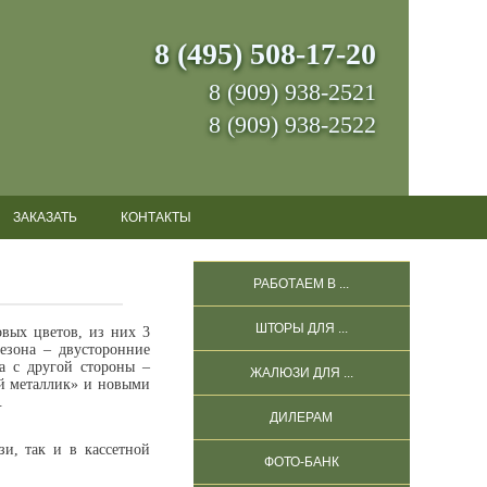
8 (495) 508-17-20
8 (909) 938-2521
8 (909) 938-2522
ЗАКАЗАТЬ
КОНТАКТЫ
РАБОТАЕМ В ...
ШТОРЫ ДЛЯ ...
вых цветов, из них 3
езона – двусторонние
а с другой стороны –
ЖАЛЮЗИ ДЛЯ ...
й металлик» и новыми
.
ДИЛЕРАМ
и, так и в кассетной
ФОТО-БАНК