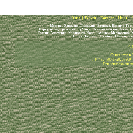
О нас
|
Услуги
|
Каталог
|
Цены
|
Москва, Одинцово, Голицыно, Барвиха, Власиха, Горк
Перхушково, Трехгорка, Кубинка, Новоивановское, Усово, С
Троицк, Апрелевка, Калининец, Наро-Фоминск, Московский, К
Истра, Дедовск, Нахабино, Никольская
© 
Салон штор в О
т. 8 (495) 508-1720, 8 (909
При копировании ма