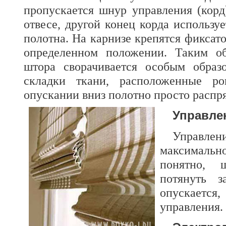
пропускается шнур управления (кор
отвесе, другой конец корда использу
полотна. На карнизе крепятся фиксат
определенном положении. Таким об
штора сворачивается особым образо
складки ткани, расположенные р
опускании вниз полотно просто распр
Управле
Управл
максимальн
понятно, 
потянуть 
опускаетс
управления.